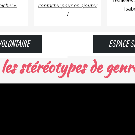
réalisées 
iche! ».
contacter pour en ajouter
Isabe
!
VOLONTAIRE
ESPACE S
les stéréotypes de genr