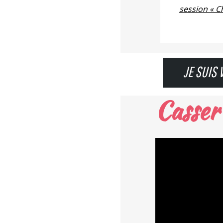
session « Ch
JE SUIS 
Casser 