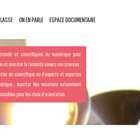
CLASSE
ON EN PARLE
ESPACE DOCUMENTAIRE
econde et scientifiques du numérique pour
e et susciter la curiosité envers ces sciences ;
tier de scientifique ou d’experts et expertes
mérique ; susciter des vocations notamment
 possibles pour les choix d’orientation.