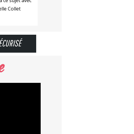
à ce sujet avec
lle Collet
ÉCURISÉ
e