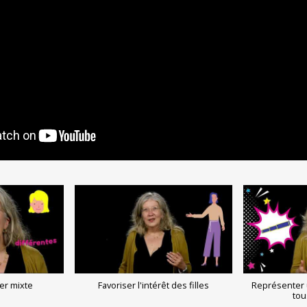
Trending now
Casino En Ligne Retrait Instantané
Meilleur Jeux De Poker Gratuit
Casino En Ligne
Casino En Ligne
er mixte
Favoriser l'intérêt des filles
Représenter 
tou